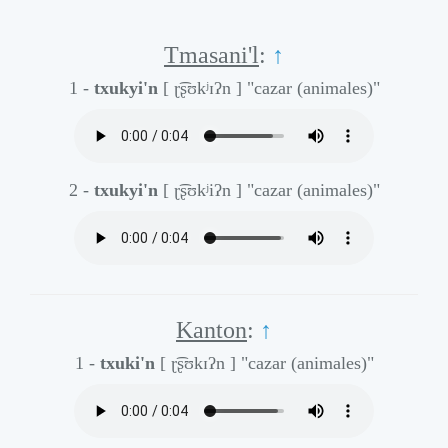
Tmasani'l
:
↑
1 -
txukyi'n
[ ɽ͡ʂʊkʲɪʔn ]
"cazar (animales)"
2 -
txukyi'n
[ ɽ͡ʂʊkʲiʔn ]
"cazar (animales)"
Kanton
:
↑
1 -
txuki'n
[ ɽ͡ʂʊkɪʔn ]
"cazar (animales)"