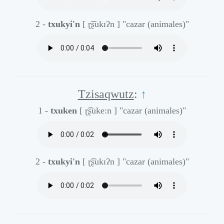
2 -
txukyi'n
[ ɽ͡ʂukɪʔn ]
"cazar (animales)"
Tzisaqwutz
:
↑
1 -
txuken
[ ɽ͡ʂuke:n ]
"cazar (animales)"
2 -
txukyi'n
[ ɽ͡ʂukɪʔn ]
"cazar (animales)"