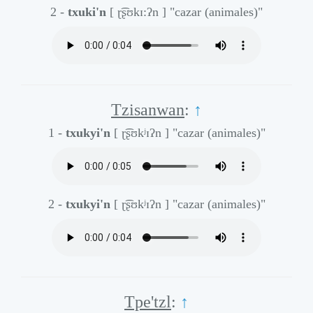
2 -
txuki'n
[ ɽ͡ʂʊkɪ:ʔn ]
"cazar (animales)"
Tzisanwan
:
↑
1 -
txukyi'n
[ ɽ͡ʂʊkʲɪʔn ]
"cazar (animales)"
2 -
txukyi'n
[ ɽ͡ʂʊkʲɪʔn ]
"cazar (animales)"
Tpe'tzl
:
↑