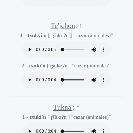
Te'jchon
:
↑
1 -
txukyi'n
[ ɽ͡ʂukɨ:ʔn ]
"cazar (animales)"
2 -
txuki'n
[ ɽ͡ʂukɨ:ʔn ]
"cazar (animales)"
Tukna'
:
↑
1 -
txuki'n
[ ɽ͡ʂukɪʔn ]
"cazar (animales)"