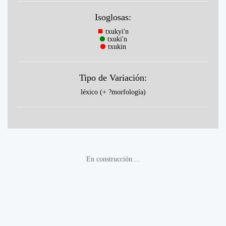
Isoglosas:
⯀
txukyi'n
⯃
txuki'n
⯃
txukin
Tipo de Variación:
léxico (+ ?morfología)
En construcción....