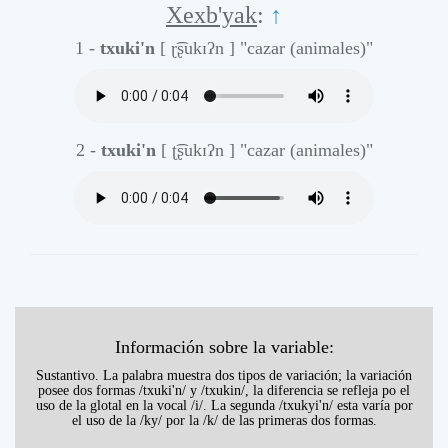
Xexb'yak
:
↑
1 -
txuki'n
[ ɽ͡ʂukɪʔn ]
"cazar (animales)"
2 -
txuki'n
[ ʈ͡ʂukɪʔn ]
"cazar (animales)"
Información sobre la variable:
Sustantivo. La palabra muestra dos tipos de variación; la variación
posee dos formas /txuki'n/ y /txukin/, la diferencia se refleja po el
uso de la glotal en la vocal /i/. La segunda /txukyi'n/ esta varía por
el uso de la /ky/ por la /k/ de las primeras dos formas.