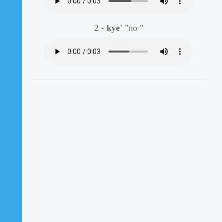
2 -
kye'
"no "