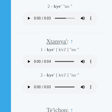
2 -
kye'
"no "
Xtansya'
:
↑
1 -
kye'
[ kʲɛʔ ]
"no "
2 -
kye'
[ kʲɛʔ ]
"no "
Te'jchon
:
↑