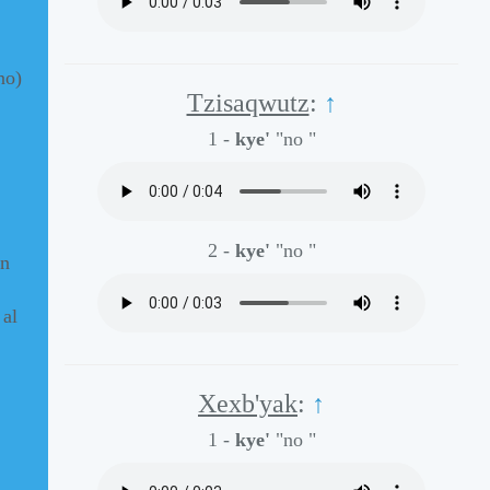
no)
Tzisaqwutz
:
↑
1 -
kye'
"no "
2 -
kye'
"no "
en
 al
Xexb'yak
:
↑
1 -
kye'
"no "