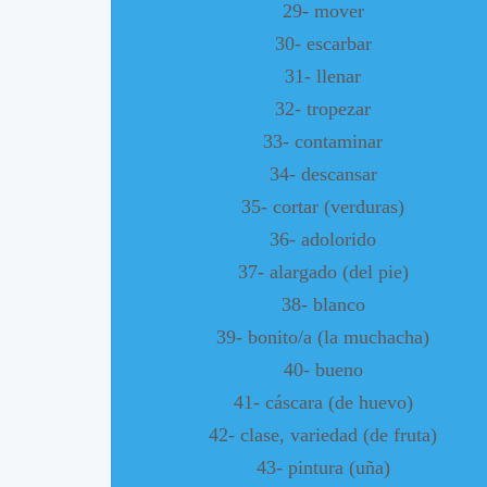
29- mover
30- escarbar
31- llenar
32- tropezar
33- contaminar
34- descansar
35- cortar (verduras)
36- adolorido
37- alargado (del pie)
38- blanco
39- bonito/a (la muchacha)
40- bueno
41- cáscara (de huevo)
42- clase, variedad (de fruta)
43- pintura (uña)