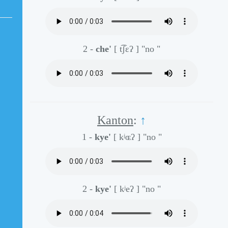
2 -
che'
[ t͡ʃɛʔ ]
"no "
Kanton
:
↑
1 -
kye'
[ kʲɶʔ ]
"no "
2 -
kye'
[ kʲeʔ ]
"no "