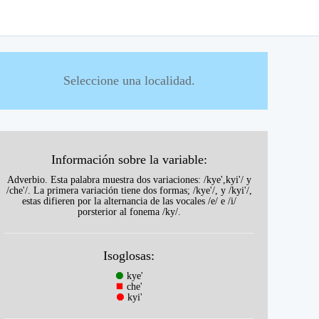
Seleccione una localidad.
Información sobre la variable:
Adverbio. Esta palabra muestra dos variaciones: /kye',kyi'/ y
/che'/. La primera variación tiene dos formas; /kye'/, y /kyi'/,
estas difieren por la alternancia de las vocales /e/ e /i/
porsterior al fonema /ky/.
Isoglosas:
⯃
kye'
⯀
che'
⯃
kyi'