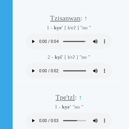
Tzisanwan
:
↑
1 -
kye'
[ kʲeʔ ]
"no "
2 -
kyi'
[ kʲɪʔ ]
"no "
Tpe'tzl
:
↑
1 -
kye'
"no "