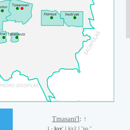
⯃
⯃
⯃
⯃
⯃
⯃
⯃
Tmasani'l
:
↑
1 -
kye'
[ kʲɛʔ ]
"no "