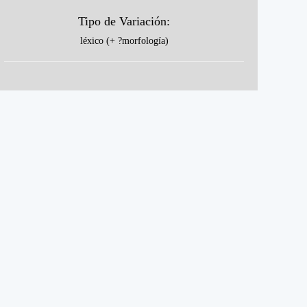
Tipo de Variación:
léxico (+ ?morfología)