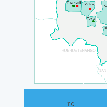
⯃
⯀
⯃
⯃
no