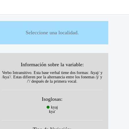
Seleccione una localidad.
Información sobre la variable:
Verbo Intransitivo. Esta base verbal tiene dos formas: /kyaj/ y
/kya'/. Estas difieren por la alternancia entre los fonemas /j/ y
/'/ después de la primera vocal.
Isoglosas:
⯃
kyaj
kya'