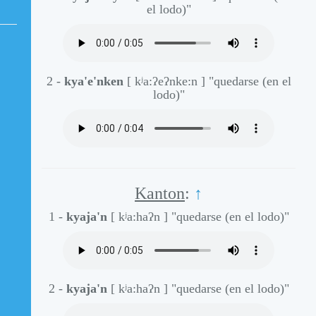
el lodo)"
2 -
kya'e'nken
[ kʲa:ʔeʔnke:n ]
"quedarse (en el
lodo)"
Kanton
:
↑
1 -
kyaja'n
[ kʲa:haʔn ]
"quedarse (en el lodo)"
2 -
kyaja'n
[ kʲa:haʔn ]
"quedarse (en el lodo)"