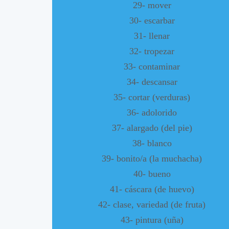
29- mover
30- escarbar
31- llenar
32- tropezar
33- contaminar
34- descansar
35- cortar (verduras)
36- adolorido
37- alargado (del pie)
38- blanco
39- bonito/a (la muchacha)
40- bueno
41- cáscara (de huevo)
42- clase, variedad (de fruta)
43- pintura (uña)