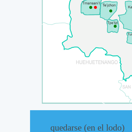
⯃
⯃
⯃
⯃
quedarse (en el lodo)