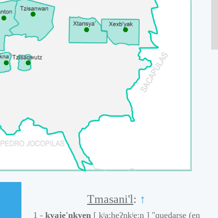
⯃
⯃
⯃
⯃
⯃
⯃
Tmasani'l
:
↑
1 -
kyaje'nkyen
[ kʲa:heʔnkʲe:n ]
"quedarse (en