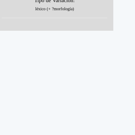
Tipo de Variación:
léxico (+ ?morfología)