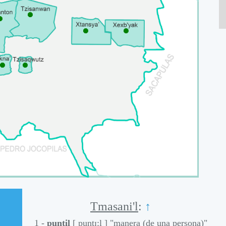
⯃
⯃
⯃
⯃
⯃
⯃
Tmasani'l
:
↑
1 -
puntil
[ puntɪ:l ]
"manera (de una persona)"