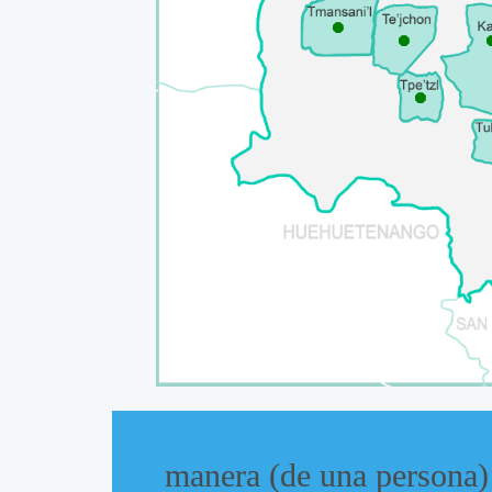
⯃
⯃
⯃
manera (de una persona)