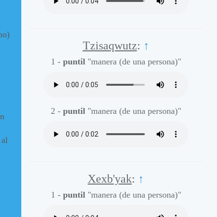
no)
Tzisaqwutz
:
↑
1 -
puntil
"manera (de una persona)"
2 -
puntil
"manera (de una persona)"
en
 al
Xexb'yak
:
↑
1 -
puntil
"manera (de una persona)"