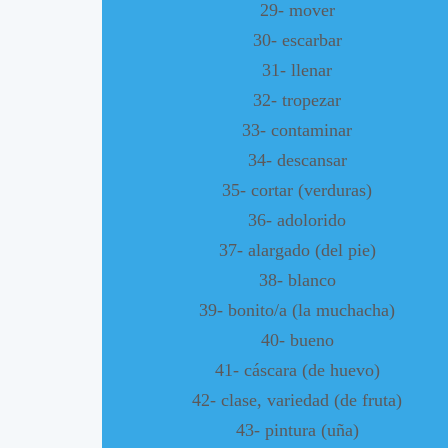
29- mover
30- escarbar
31- llenar
32- tropezar
33- contaminar
34- descansar
35- cortar (verduras)
36- adolorido
37- alargado (del pie)
38- blanco
39- bonito/a (la muchacha)
40- bueno
41- cáscara (de huevo)
42- clase, variedad (de fruta)
43- pintura (uña)