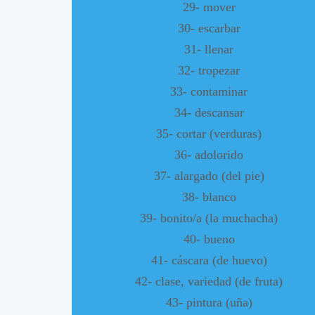
29- mover
30- escarbar
31- llenar
32- tropezar
33- contaminar
34- descansar
35- cortar (verduras)
36- adolorido
37- alargado (del pie)
38- blanco
39- bonito/a (la muchacha)
40- bueno
41- cáscara (de huevo)
42- clase, variedad (de fruta)
43- pintura (uña)