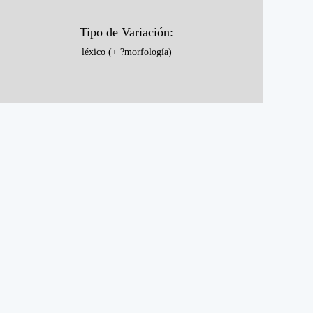
Tipo de Variación:
léxico (+ ?morfología)