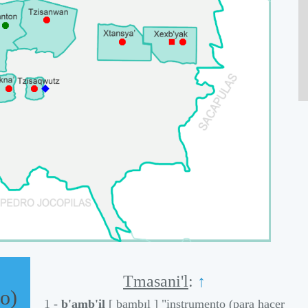
⯃
⯃
⯃
⯀
⯃
⯃
⯃
⯁
Tmasani'l
:
↑
go)
1 -
b'amb'il
[ b̥amb̥ɪl̥ ]
"instrumento (para hacer