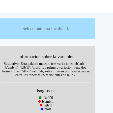
Seleccione una localidad.
Información sobre la variable:
Sustantivo. Esta palabra muestra tres variaciones: /b'anb'il,
b'amb'il/, /lejb'il/, /molt/. La primera variación tiene dos
formas: /b'anb'il/ y /b'amb'il/, estas difieren por la alternancia
entre los fonemas /n/ y /m/ antes de la /b'/.
Isoglosas:
⯃
b'anb'il
⯃
b'amb'il
⯀
lejb'il
⯁
molt