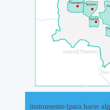
⯃
⯃
⯃
instrumento (para hacer al