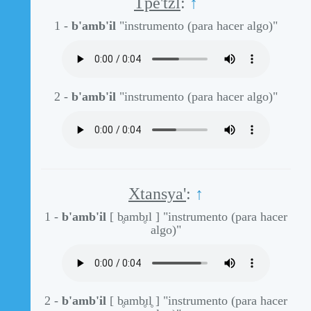
Tpe'tzl
:
↑
1 -
b'amb'il
"instrumento (para hacer algo)"
2 -
b'amb'il
"instrumento (para hacer algo)"
Xtansya'
:
↑
1 -
b'amb'il
[ b̥amb̥ɪl ]
"instrumento (para hacer
algo)"
2 -
b'amb'il
[ b̥amb̥ɪl̥ ]
"instrumento (para hacer