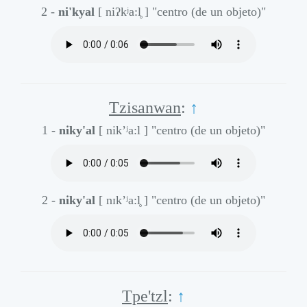
2 -
ni'kyal
[ niʔkʲa:l̥ ]
"centro (de un objeto)"
Tzisanwan
:
↑
1 -
niky'al
[ nik’ʲa:l ]
"centro (de un objeto)"
2 -
niky'al
[ nɪk’ʲa:l̥ ]
"centro (de un objeto)"
Tpe'tzl
:
↑