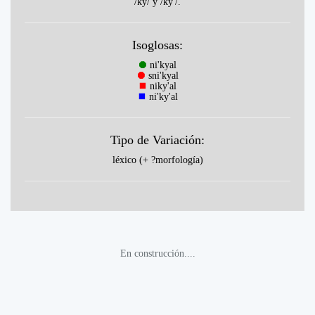
/ky/ y /ky'/.
Isoglosas:
⯃
ni'kyal
⯃
sni'kyal
⯀
niky'al
⯀
ni'ky'al
Tipo de Variación:
léxico (+ ?morfología)
En construcción....