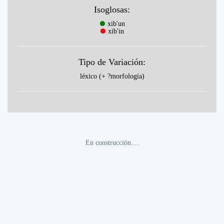
Isoglosas:
⯃
xib'un
⯃
xib'in
Tipo de Variación:
léxico (+ ?morfología)
En construcción....